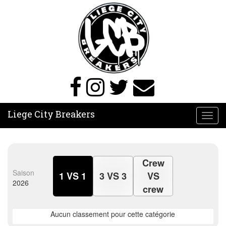
Liege City Breakers
Toggl
navig
Crew
Saison
1 VS 1
3 VS 3
VS
2026
crew
Aucun classement pour cette catégorie