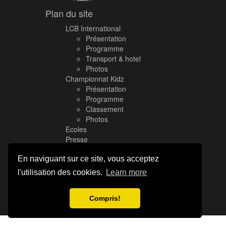
Plan du site
LCB International
Présentation
Programme
Transport & hotel
Photos
Championnat Kidz
Présentation
Programme
Classement
Photos
Ecoles
Presse
Nous contacter
En naviguant sur ce site, vous acceptez
l'utilisation des cookies.
Learn more
Rue Simon Burnet 10, 4020 Liege, Belgique
+32 499 61 67 63
Compris!
© 2026 Liège City Breakers. Tous droits réservés.