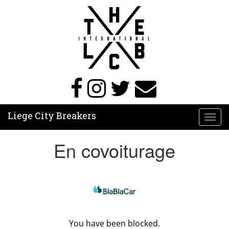
Liege City Breakers
Toggl
navig
En covoiturage