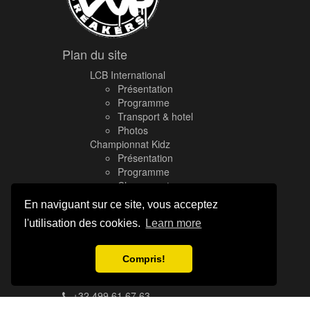
Plan du site
LCB International
Présentation
Programme
Transport & hotel
Photos
Championnat Kidz
Présentation
Programme
Classement
Photos
En naviguant sur ce site, vous acceptez
Ecoles
l'utilisation des cookies.
Learn more
Presse
Nous contacter
Compris!
Rue Simon Burnet 10, 4020 Liege, Belgique
+32 499 61 67 63