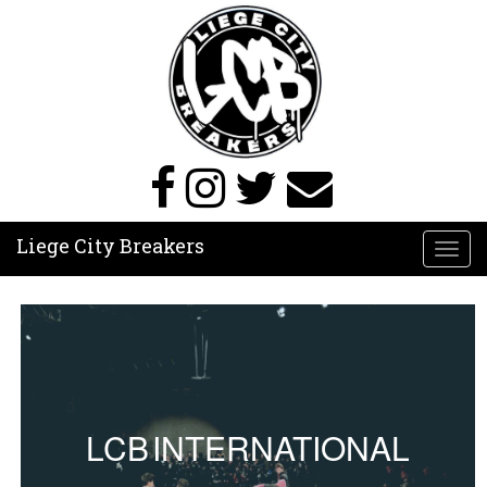
Liege City Breakers
Toggl
navig
LCB INTERNATIONAL